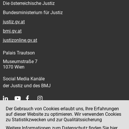
Die österreichische Justiz
Bundesministerium für Justiz
justiz.gv.at
bmj.gv.at
justizonline.gv.at
Palais Trautson
Museumstraße 7
1070 Wien
Social Media Kanäle
der Justiz und des BMJ
Der Gebrauch von Cookies erlaubt uns, Ihre Erfahrungen
Kontakt
auf dieser Website zu optimieren. Wir verwenden Cookies
zu Statistikzwecken und zur Qualitätssicherung
Impressum
Weitere Informationen zum Datenschutz finden Sie
hier
.