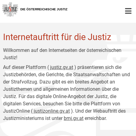
Zur
Zum
Hauptnavigation
Inhalt
DIE ÖSTERREICHISCHE JUSTIZ
[1]
[2]
Internetauftritt für die Justiz
Willkommen auf den Internetseiten der österreichischen
Justiz!
Auf dieser Plattform (
justiz.gv.at
) präsentieren sich die
Justizbehörden, die Gerichte, die Staatsanwaltschaften und
der Strafvollzug. Dazu gibt es ein breites Angebot an
Justizthemen und allgemeinen Informationen über die
Justiz. Für das digitale Online-Angebot der Justiz, die
digitalen Services, besuchen Sie bitte die Plattform von
JustizOnline (
justizonline.gv.at
). Und der Webauftritt des
Justizministeriums ist unter
bmj.gv.at
erreichbar.