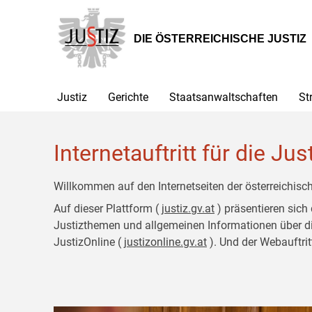
Zur
Zum
Hauptnavigation
Inhalt
[1]
[2]
DIE ÖSTERREICHISCHE JUSTIZ
Justiz
Gerichte
Staatsanwaltschaften
St
Internetauftritt für die Jus
Willkommen auf den Internetseiten der österreichisch
Auf dieser Plattform (
justiz.gv.at
) präsentieren sich
Justizthemen und allgemeinen Informationen über die J
JustizOnline (
justizonline.gv.at
). Und der Webauftrit