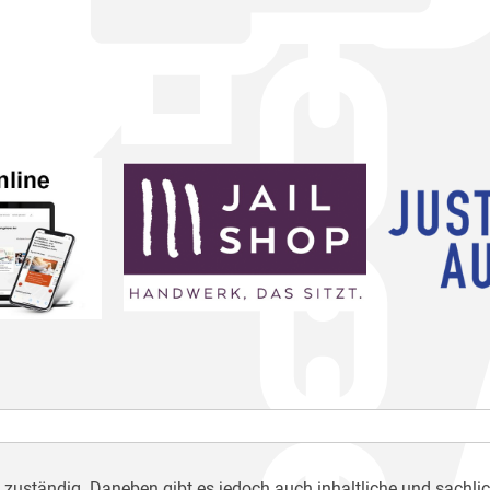
h zuständig. Daneben gibt es jedoch auch inhaltliche und sachli