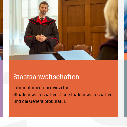
Staatsanwaltschaften
Informationen über einzelne
Staatsanwaltschaften, Oberstaatsanwaltschaften
und die Generalprokuratur.