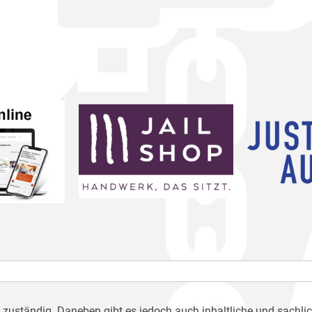
h zuständig. Daneben gibt es jedoch auch inhaltliche und sachli