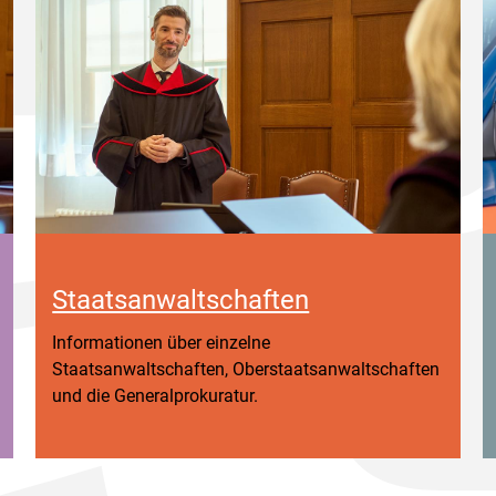
Staatsanwaltschaften
Informationen über einzelne
Staatsanwaltschaften, Oberstaatsanwaltschaften
und die Generalprokuratur.