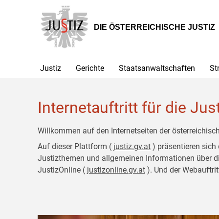
Zur
Zum
Hauptnavigation
Inhalt
[1]
[2]
DIE ÖSTERREICHISCHE JUSTIZ
Justiz
Gerichte
Staatsanwaltschaften
St
Internetauftritt für die Jus
Willkommen auf den Internetseiten der österreichisch
Auf dieser Plattform (
justiz.gv.at
) präsentieren sich
Justizthemen und allgemeinen Informationen über die J
JustizOnline (
justizonline.gv.at
). Und der Webauftrit