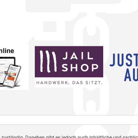
h zuständig. Daneben gibt es jedoch auch inhaltliche und sachli