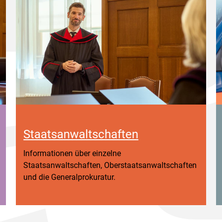
Staatsanwaltschaften
Informationen über einzelne
Staatsanwaltschaften, Oberstaatsanwaltschaften
und die Generalprokuratur.