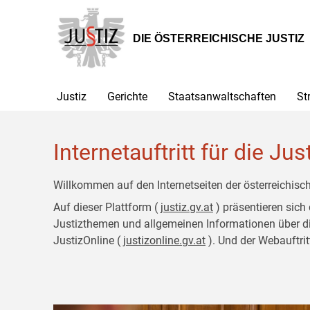
Zur
Zum
Hauptnavigation
Inhalt
[1]
[2]
DIE ÖSTERREICHISCHE JUSTIZ
Justiz
Gerichte
Staatsanwaltschaften
St
Internetauftritt für die Jus
Willkommen auf den Internetseiten der österreichisch
Auf dieser Plattform (
justiz.gv.at
) präsentieren sich
Justizthemen und allgemeinen Informationen über die J
JustizOnline (
justizonline.gv.at
). Und der Webauftrit