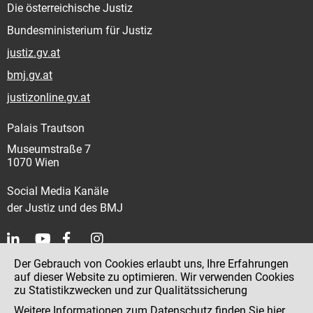
Die österreichische Justiz
Bundesministerium für Justiz
justiz.gv.at
bmj.gv.at
justizonline.gv.at
Palais Trautson
Museumstraße 7
1070 Wien
Social Media Kanäle
der Justiz und des BMJ
Der Gebrauch von Cookies erlaubt uns, Ihre Erfahrungen
Kontakt
auf dieser Website zu optimieren. Wir verwenden Cookies
zu Statistikzwecken und zur Qualitätssicherung
Impressum
Weitere Informationen zum Datenschutz finden Sie
hier
.