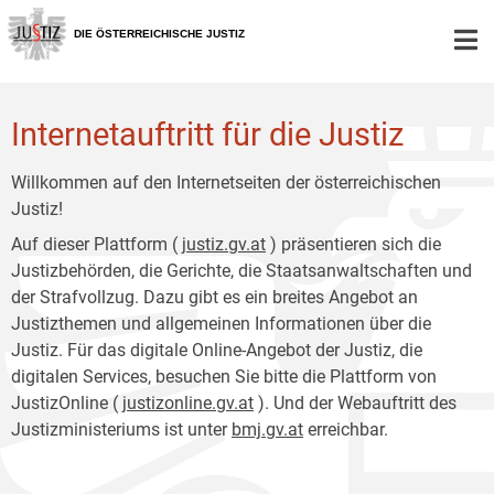
Zur
Zum
Hauptnavigation
Inhalt
DIE ÖSTERREICHISCHE JUSTIZ
[1]
[2]
Internetauftritt für die Justiz
Willkommen auf den Internetseiten der österreichischen
Justiz!
Auf dieser Plattform (
justiz.gv.at
) präsentieren sich die
Justizbehörden, die Gerichte, die Staatsanwaltschaften und
der Strafvollzug. Dazu gibt es ein breites Angebot an
Justizthemen und allgemeinen Informationen über die
Justiz. Für das digitale Online-Angebot der Justiz, die
digitalen Services, besuchen Sie bitte die Plattform von
JustizOnline (
justizonline.gv.at
). Und der Webauftritt des
Justizministeriums ist unter
bmj.gv.at
erreichbar.