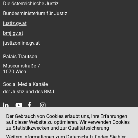
Die österreichische Justiz
Bundesministerium für Justiz
justiz.gv.at
bmj.gv.at
justizonline.gv.at
Palais Trautson
Museumstraße 7
1070 Wien
Social Media Kanäle
der Justiz und des BMJ
Der Gebrauch von Cookies erlaubt uns, Ihre Erfahrungen
Kontakt
auf dieser Website zu optimieren. Wir verwenden Cookies
zu Statistikzwecken und zur Qualitätssicherung
Impressum
Weitere Informationen zum Datenschutz finden Sie
hier
.