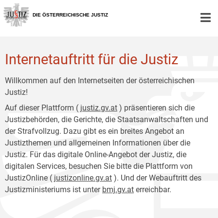
Zur
Zum
Hauptnavigation
Inhalt
DIE ÖSTERREICHISCHE JUSTIZ
[1]
[2]
Internetauftritt für die Justiz
Willkommen auf den Internetseiten der österreichischen
Justiz!
Auf dieser Plattform (
justiz.gv.at
) präsentieren sich die
Justizbehörden, die Gerichte, die Staatsanwaltschaften und
der Strafvollzug. Dazu gibt es ein breites Angebot an
Justizthemen und allgemeinen Informationen über die
Justiz. Für das digitale Online-Angebot der Justiz, die
digitalen Services, besuchen Sie bitte die Plattform von
JustizOnline (
justizonline.gv.at
). Und der Webauftritt des
Justizministeriums ist unter
bmj.gv.at
erreichbar.