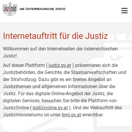
Zur
Zum
Hauptnavigation
Inhalt
DIE ÖSTERREICHISCHE JUSTIZ
[1]
[2]
Internetauftritt für die Justiz
Willkommen auf den Internetseiten der österreichischen
Justiz!
Auf dieser Plattform (
justiz.gv.at
) präsentieren sich die
Justizbehörden, die Gerichte, die Staatsanwaltschaften und
der Strafvollzug. Dazu gibt es ein breites Angebot an
Justizthemen und allgemeinen Informationen über die
Justiz. Für das digitale Online-Angebot der Justiz, die
digitalen Services, besuchen Sie bitte die Plattform von
JustizOnline (
justizonline.gv.at
). Und der Webauftritt des
Justizministeriums ist unter
bmj.gv.at
erreichbar.