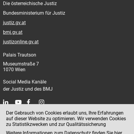
Die österreichische Justiz
Bundesministerium für Justiz
justiz.gv.at
bmj.gv.at
justizonline.gv.at
Palais Trautson
Museumstraße 7
1070 Wien
Social Media Kanäle
der Justiz und des BMJ
Der Gebrauch von Cookies erlaubt uns, Ihre Erfahrungen
Kontakt
auf dieser Website zu optimieren. Wir verwenden Cookies
zu Statistikzwecken und zur Qualitätssicherung
Impressum
Weitere Informationen zum Datenschutz finden Sie
hier
.