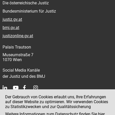
Die österreichische Justiz
Bundesministerium für Justiz
justiz.gv.at
bmj.gv.at
justizonline.gv.at
Palais Trautson
Museumstraße 7
1070 Wien
Social Media Kanäle
der Justiz und des BMJ
Der Gebrauch von Cookies erlaubt uns, Ihre Erfahrungen
Kontakt
auf dieser Website zu optimieren. Wir verwenden Cookies
zu Statistikzwecken und zur Qualitätssicherung
Impressum
Weitere Informationen zum Datenschutz finden Sie
hier
.