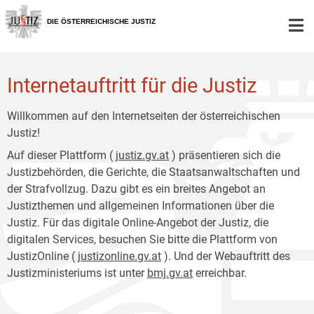
Zur
Zum
Hauptnavigation
Inhalt
DIE ÖSTERREICHISCHE JUSTIZ
[1]
[2]
Internetauftritt für die Justiz
Willkommen auf den Internetseiten der österreichischen
Justiz!
Auf dieser Plattform (
justiz.gv.at
) präsentieren sich die
Justizbehörden, die Gerichte, die Staatsanwaltschaften und
der Strafvollzug. Dazu gibt es ein breites Angebot an
Justizthemen und allgemeinen Informationen über die
Justiz. Für das digitale Online-Angebot der Justiz, die
digitalen Services, besuchen Sie bitte die Plattform von
JustizOnline (
justizonline.gv.at
). Und der Webauftritt des
Justizministeriums ist unter
bmj.gv.at
erreichbar.