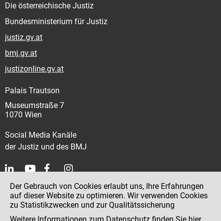
Die österreichische Justiz
Bundesministerium für Justiz
justiz.gv.at
bmj.gv.at
justizonline.gv.at
Palais Trautson
Museumstraße 7
1070 Wien
Social Media Kanäle
der Justiz und des BMJ
Der Gebrauch von Cookies erlaubt uns, Ihre Erfahrungen
Kontakt
auf dieser Website zu optimieren. Wir verwenden Cookies
zu Statistikzwecken und zur Qualitätssicherung
Impressum
Weitere Informationen zum Datenschutz finden Sie
hier
.