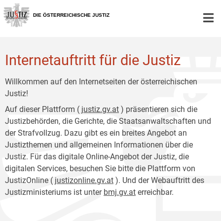
Zur
Zum
Hauptnavigation
Inhalt
DIE ÖSTERREICHISCHE JUSTIZ
[1]
[2]
Internetauftritt für die Justiz
Willkommen auf den Internetseiten der österreichischen
Justiz!
Auf dieser Plattform (
justiz.gv.at
) präsentieren sich die
Justizbehörden, die Gerichte, die Staatsanwaltschaften und
der Strafvollzug. Dazu gibt es ein breites Angebot an
Justizthemen und allgemeinen Informationen über die
Justiz. Für das digitale Online-Angebot der Justiz, die
digitalen Services, besuchen Sie bitte die Plattform von
JustizOnline (
justizonline.gv.at
). Und der Webauftritt des
Justizministeriums ist unter
bmj.gv.at
erreichbar.