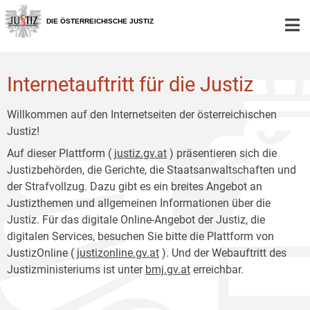
Zur
Zum
Hauptnavigation
Inhalt
DIE ÖSTERREICHISCHE JUSTIZ
[1]
[2]
Internetauftritt für die Justiz
Willkommen auf den Internetseiten der österreichischen
Justiz!
Auf dieser Plattform (
justiz.gv.at
) präsentieren sich die
Justizbehörden, die Gerichte, die Staatsanwaltschaften und
der Strafvollzug. Dazu gibt es ein breites Angebot an
Justizthemen und allgemeinen Informationen über die
Justiz. Für das digitale Online-Angebot der Justiz, die
digitalen Services, besuchen Sie bitte die Plattform von
JustizOnline (
justizonline.gv.at
). Und der Webauftritt des
Justizministeriums ist unter
bmj.gv.at
erreichbar.