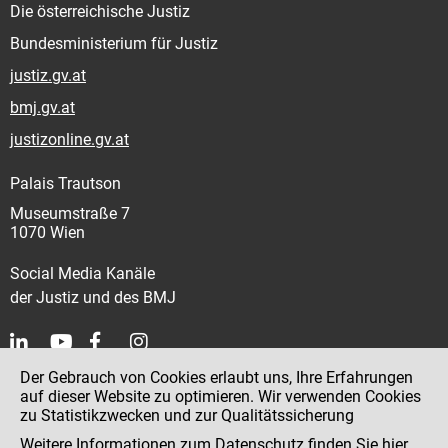
Die österreichische Justiz
Bundesministerium für Justiz
justiz.gv.at
bmj.gv.at
justizonline.gv.at
Palais Trautson
Museumstraße 7
1070 Wien
Social Media Kanäle
der Justiz und des BMJ
Der Gebrauch von Cookies erlaubt uns, Ihre Erfahrungen
Kontakt
auf dieser Website zu optimieren. Wir verwenden Cookies
zu Statistikzwecken und zur Qualitätssicherung
Impressum
Weitere Informationen zum Datenschutz finden Sie
hier
.