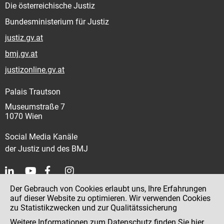
Die österreichische Justiz
Bundesministerium für Justiz
justiz.gv.at
bmj.gv.at
justizonline.gv.at
Palais Trautson
Museumstraße 7
1070 Wien
Social Media Kanäle
der Justiz und des BMJ
Der Gebrauch von Cookies erlaubt uns, Ihre Erfahrungen
Kontakt
auf dieser Website zu optimieren. Wir verwenden Cookies
zu Statistikzwecken und zur Qualitätssicherung
Impressum
Weitere Informationen zum Datenschutz finden Sie
hier
.