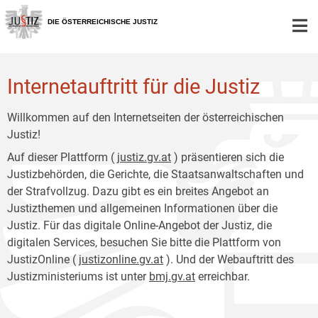
Zur
Zum
Hauptnavigation
Inhalt
DIE ÖSTERREICHISCHE JUSTIZ
[1]
[2]
Internetauftritt für die Justiz
Willkommen auf den Internetseiten der österreichischen
Justiz!
Auf dieser Plattform (
justiz.gv.at
) präsentieren sich die
Justizbehörden, die Gerichte, die Staatsanwaltschaften und
der Strafvollzug. Dazu gibt es ein breites Angebot an
Justizthemen und allgemeinen Informationen über die
Justiz. Für das digitale Online-Angebot der Justiz, die
digitalen Services, besuchen Sie bitte die Plattform von
JustizOnline (
justizonline.gv.at
). Und der Webauftritt des
Justizministeriums ist unter
bmj.gv.at
erreichbar.