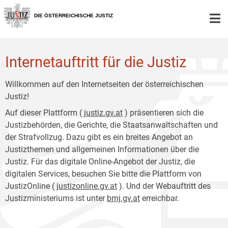
Zur
Zum
Hauptnavigation
Inhalt
DIE ÖSTERREICHISCHE JUSTIZ
[1]
[2]
Internetauftritt für die Justiz
Willkommen auf den Internetseiten der österreichischen
Justiz!
Auf dieser Plattform (
justiz.gv.at
) präsentieren sich die
Justizbehörden, die Gerichte, die Staatsanwaltschaften und
der Strafvollzug. Dazu gibt es ein breites Angebot an
Justizthemen und allgemeinen Informationen über die
Justiz. Für das digitale Online-Angebot der Justiz, die
digitalen Services, besuchen Sie bitte die Plattform von
JustizOnline (
justizonline.gv.at
). Und der Webauftritt des
Justizministeriums ist unter
bmj.gv.at
erreichbar.