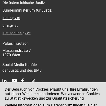
Die österreichische Justiz
Bundesministerium für Justiz
justiz.gv.at
bmj.gv.at
justizonline.gv.at
Palais Trautson
Museumstraße 7
1070 Wien
Social Media Kanäle
der Justiz und des BMJ
Der Gebrauch von Cookies erlaubt uns, Ihre Erfahrungen
Kontakt
auf dieser Website zu optimieren. Wir verwenden Cookies
zu Statistikzwecken und zur Qualitätssicherung
Impressum
Weitere Informationen zum Datenschutz finden Sie
hier
.