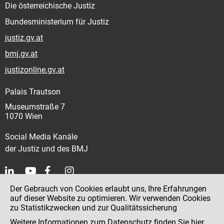
Die österreichische Justiz
Bundesministerium für Justiz
justiz.gv.at
bmj.gv.at
justizonline.gv.at
Palais Trautson
Museumstraße 7
1070 Wien
Social Media Kanäle
der Justiz und des BMJ
Der Gebrauch von Cookies erlaubt uns, Ihre Erfahrungen
Kontakt
auf dieser Website zu optimieren. Wir verwenden Cookies
zu Statistikzwecken und zur Qualitätssicherung
Impressum
Weitere Informationen zum Datenschutz finden Sie
hier
.