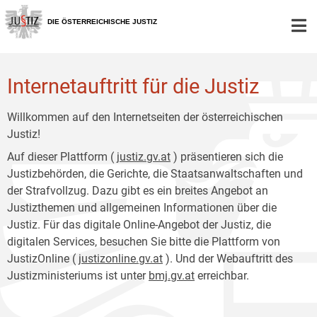
Zur
Zum
Hauptnavigation
Inhalt
DIE ÖSTERREICHISCHE JUSTIZ
[1]
[2]
Internetauftritt für die Justiz
Willkommen auf den Internetseiten der österreichischen
Justiz!
Auf dieser Plattform (
justiz.gv.at
) präsentieren sich die
Justizbehörden, die Gerichte, die Staatsanwaltschaften und
der Strafvollzug. Dazu gibt es ein breites Angebot an
Justizthemen und allgemeinen Informationen über die
Justiz. Für das digitale Online-Angebot der Justiz, die
digitalen Services, besuchen Sie bitte die Plattform von
JustizOnline (
justizonline.gv.at
). Und der Webauftritt des
Justizministeriums ist unter
bmj.gv.at
erreichbar.