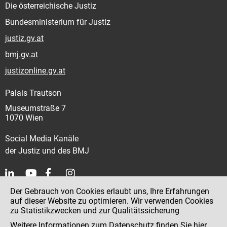
Die österreichische Justiz
Bundesministerium für Justiz
justiz.gv.at
bmj.gv.at
justizonline.gv.at
Palais Trautson
Museumstraße 7
1070 Wien
Social Media Kanäle
der Justiz und des BMJ
Der Gebrauch von Cookies erlaubt uns, Ihre Erfahrungen
Kontakt
auf dieser Website zu optimieren. Wir verwenden Cookies
zu Statistikzwecken und zur Qualitätssicherung
Impressum
Weitere Informationen zum Datenschutz finden Sie
hier
.