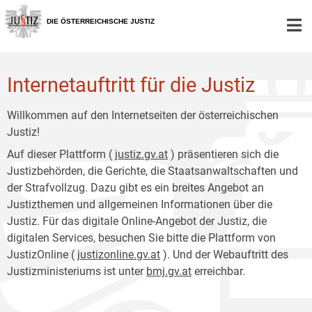
Zur
Zum
Hauptnavigation
Inhalt
DIE ÖSTERREICHISCHE JUSTIZ
[1]
[2]
Internetauftritt für die Justiz
Willkommen auf den Internetseiten der österreichischen
Justiz!
Auf dieser Plattform (
justiz.gv.at
) präsentieren sich die
Justizbehörden, die Gerichte, die Staatsanwaltschaften und
der Strafvollzug. Dazu gibt es ein breites Angebot an
Justizthemen und allgemeinen Informationen über die
Justiz. Für das digitale Online-Angebot der Justiz, die
digitalen Services, besuchen Sie bitte die Plattform von
JustizOnline (
justizonline.gv.at
). Und der Webauftritt des
Justizministeriums ist unter
bmj.gv.at
erreichbar.