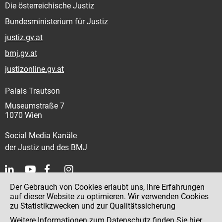
Die österreichische Justiz
Bundesministerium für Justiz
justiz.gv.at
bmj.gv.at
justizonline.gv.at
Palais Trautson
Museumstraße 7
1070 Wien
Social Media Kanäle
der Justiz und des BMJ
Der Gebrauch von Cookies erlaubt uns, Ihre Erfahrungen
Kontakt
auf dieser Website zu optimieren. Wir verwenden Cookies
zu Statistikzwecken und zur Qualitätssicherung
Impressum
Weitere Informationen zum Datenschutz finden Sie
hier
.