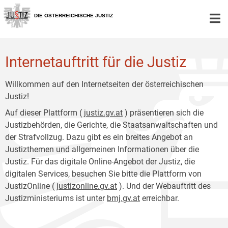
Zur
Zum
Hauptnavigation
Inhalt
DIE ÖSTERREICHISCHE JUSTIZ
[1]
[2]
Internetauftritt für die Justiz
Willkommen auf den Internetseiten der österreichischen
Justiz!
Auf dieser Plattform (
justiz.gv.at
) präsentieren sich die
Justizbehörden, die Gerichte, die Staatsanwaltschaften und
der Strafvollzug. Dazu gibt es ein breites Angebot an
Justizthemen und allgemeinen Informationen über die
Justiz. Für das digitale Online-Angebot der Justiz, die
digitalen Services, besuchen Sie bitte die Plattform von
JustizOnline (
justizonline.gv.at
). Und der Webauftritt des
Justizministeriums ist unter
bmj.gv.at
erreichbar.