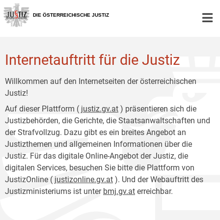
Zur
Zum
Hauptnavigation
Inhalt
DIE ÖSTERREICHISCHE JUSTIZ
[1]
[2]
Internetauftritt für die Justiz
Willkommen auf den Internetseiten der österreichischen
Justiz!
Auf dieser Plattform (
justiz.gv.at
) präsentieren sich die
Justizbehörden, die Gerichte, die Staatsanwaltschaften und
der Strafvollzug. Dazu gibt es ein breites Angebot an
Justizthemen und allgemeinen Informationen über die
Justiz. Für das digitale Online-Angebot der Justiz, die
digitalen Services, besuchen Sie bitte die Plattform von
JustizOnline (
justizonline.gv.at
). Und der Webauftritt des
Justizministeriums ist unter
bmj.gv.at
erreichbar.