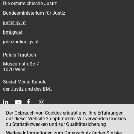
Die österreichische Justiz
Bundesministerium für Justiz
justiz.gv.at
bmj.gv.at
justizonline.gv.at
Palais Trautson
Museumstraße 7
1070 Wien
Social Media Kanäle
der Justiz und des BMJ
Der Gebrauch von Cookies erlaubt uns, Ihre Erfahrungen
Kontakt
auf dieser Website zu optimieren. Wir verwenden Cookies
zu Statistikzwecken und zur Qualitätssicherung
Impressum
Weitere Informationen zum Datenschutz finden Sie
hier
.