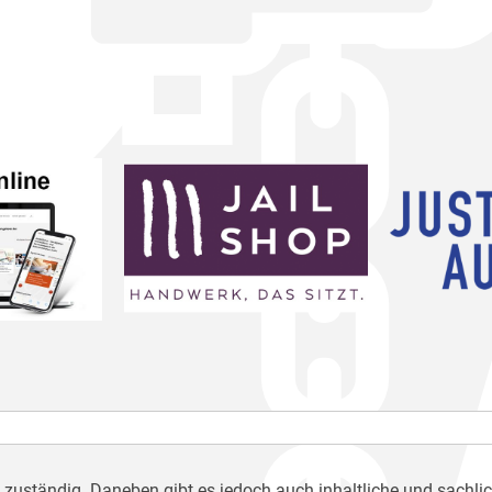
h zuständig. Daneben gibt es jedoch auch inhaltliche und sachli