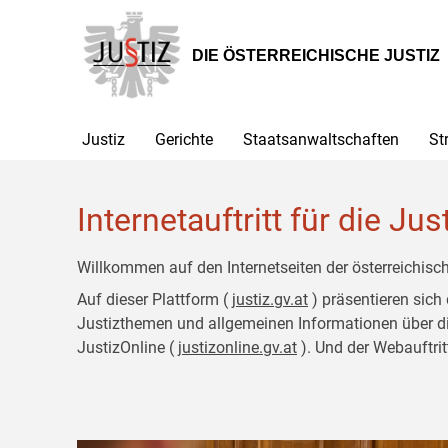
Zur
Zum
Hauptnavigation
Inhalt
[1]
[2]
DIE ÖSTERREICHISCHE JUSTIZ
Justiz
Gerichte
Staatsanwaltschaften
St
Internetauftritt für die Jus
Willkommen auf den Internetseiten der österreichisch
Auf dieser Plattform (
justiz.gv.at
) präsentieren sich
Justizthemen und allgemeinen Informationen über die J
JustizOnline (
justizonline.gv.at
). Und der Webauftrit