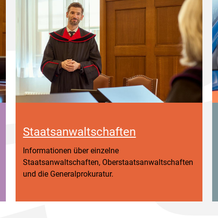
Staatsanwaltschaften
Informationen über einzelne
Staatsanwaltschaften, Oberstaatsanwaltschaften
und die Generalprokuratur.