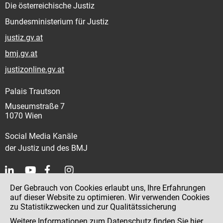
Die österreichische Justiz
Bundesministerium für Justiz
justiz.gv.at
bmj.gv.at
justizonline.gv.at
Palais Trautson
Museumstraße 7
1070 Wien
Social Media Kanäle
der Justiz und des BMJ
Der Gebrauch von Cookies erlaubt uns, Ihre Erfahrungen
Kontakt
auf dieser Website zu optimieren. Wir verwenden Cookies
zu Statistikzwecken und zur Qualitätssicherung
Impressum
Weitere Informationen zum Datenschutz finden Sie
hier
.