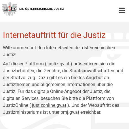
Zur
Zum
Hauptnavigation
Inhalt
DIE ÖSTERREICHISCHE JUSTIZ
[1]
[2]
Internetauftritt für die Justiz
Willkommen auf den Internetseiten der österreichischen
Justiz!
Auf dieser Plattform (
justiz.gv.at
) präsentieren sich die
Justizbehörden, die Gerichte, die Staatsanwaltschaften und
der Strafvollzug. Dazu gibt es ein breites Angebot an
Justizthemen und allgemeinen Informationen über die
Justiz. Für das digitale Online-Angebot der Justiz, die
digitalen Services, besuchen Sie bitte die Plattform von
JustizOnline (
justizonline.gv.at
). Und der Webauftritt des
Justizministeriums ist unter
bmj.gv.at
erreichbar.