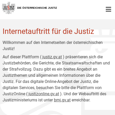
Zur
Zum
Hauptnavigation
Inhalt
DIE ÖSTERREICHISCHE JUSTIZ
[1]
[2]
Internetauftritt für die Justiz
Willkommen auf den Internetseiten der österreichischen
Justiz!
Auf dieser Plattform (
justiz.gv.at
) präsentieren sich die
Justizbehörden, die Gerichte, die Staatsanwaltschaften und
der Strafvollzug. Dazu gibt es ein breites Angebot an
Justizthemen und allgemeinen Informationen über die
Justiz. Für das digitale Online-Angebot der Justiz, die
digitalen Services, besuchen Sie bitte die Plattform von
JustizOnline (
justizonline.gv.at
). Und der Webauftritt des
Justizministeriums ist unter
bmj.gv.at
erreichbar.