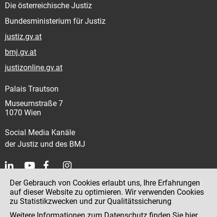
Die österreichische Justiz
Bundesministerium für Justiz
justiz.gv.at
bmj.gv.at
justizonline.gv.at
Palais Trautson
Museumstraße 7
1070 Wien
Social Media Kanäle
der Justiz und des BMJ
Der Gebrauch von Cookies erlaubt uns, Ihre Erfahrungen
Kontakt
auf dieser Website zu optimieren. Wir verwenden Cookies
zu Statistikzwecken und zur Qualitätssicherung
Impressum
Weitere Informationen zum Datenschutz finden Sie
hier
.