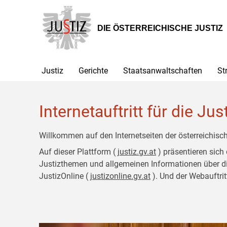
Zur
Zum
Hauptnavigation
Inhalt
[1]
[2]
DIE ÖSTERREICHISCHE JUSTIZ
Justiz
Gerichte
Staatsanwaltschaften
St
Internetauftritt für die Jus
Willkommen auf den Internetseiten der österreichisch
Auf dieser Plattform (
justiz.gv.at
) präsentieren sich
Justizthemen und allgemeinen Informationen über die J
JustizOnline (
justizonline.gv.at
). Und der Webauftrit