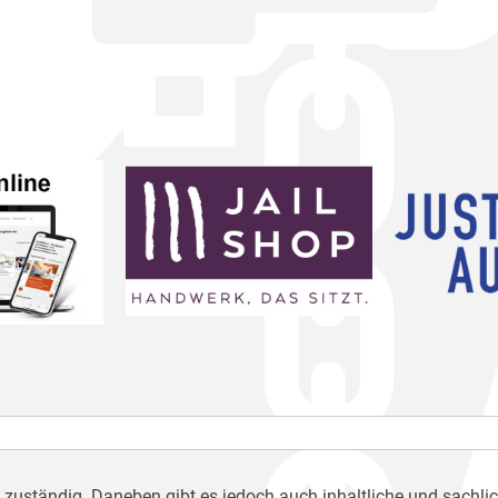
h zuständig. Daneben gibt es jedoch auch inhaltliche und sachli