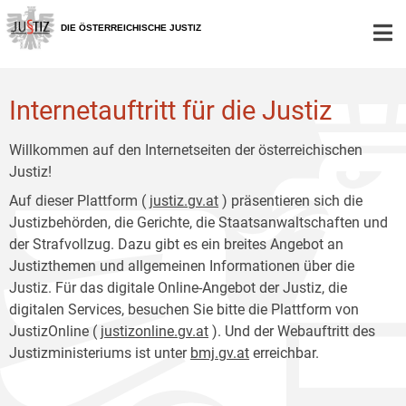
Zur
Zum
Hauptnavigation
Inhalt
DIE ÖSTERREICHISCHE JUSTIZ
[1]
[2]
Internetauftritt für die Justiz
Willkommen auf den Internetseiten der österreichischen
Justiz!
Auf dieser Plattform (
justiz.gv.at
) präsentieren sich die
Justizbehörden, die Gerichte, die Staatsanwaltschaften und
der Strafvollzug. Dazu gibt es ein breites Angebot an
Justizthemen und allgemeinen Informationen über die
Justiz. Für das digitale Online-Angebot der Justiz, die
digitalen Services, besuchen Sie bitte die Plattform von
JustizOnline (
justizonline.gv.at
). Und der Webauftritt des
Justizministeriums ist unter
bmj.gv.at
erreichbar.