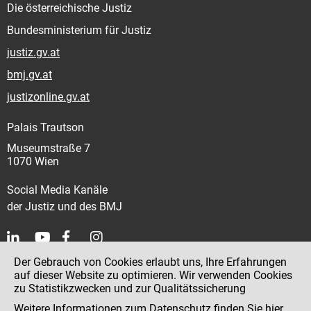
Die österreichische Justiz
Bundesministerium für Justiz
justiz.gv.at
bmj.gv.at
justizonline.gv.at
Palais Trautson
Museumstraße 7
1070 Wien
Social Media Kanäle
der Justiz und des BMJ
Der Gebrauch von Cookies erlaubt uns, Ihre Erfahrungen
Kontakt
auf dieser Website zu optimieren. Wir verwenden Cookies
zu Statistikzwecken und zur Qualitätssicherung
Impressum
Weitere Informationen zum Datenschutz finden Sie
hier
.