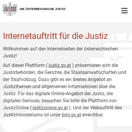
Zur
Zum
Hauptnavigation
Inhalt
DIE ÖSTERREICHISCHE JUSTIZ
[1]
[2]
Internetauftritt für die Justiz
Willkommen auf den Internetseiten der österreichischen
Justiz!
Auf dieser Plattform (
justiz.gv.at
) präsentieren sich die
Justizbehörden, die Gerichte, die Staatsanwaltschaften und
der Strafvollzug. Dazu gibt es ein breites Angebot an
Justizthemen und allgemeinen Informationen über die
Justiz. Für das digitale Online-Angebot der Justiz, die
digitalen Services, besuchen Sie bitte die Plattform von
JustizOnline (
justizonline.gv.at
). Und der Webauftritt des
Justizministeriums ist unter
bmj.gv.at
erreichbar.