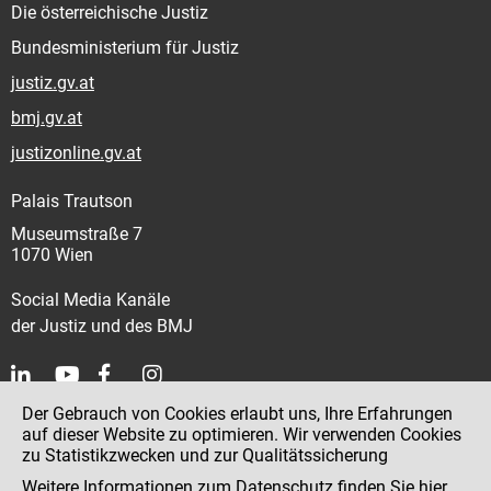
Die österreichische Justiz
Bundesministerium für Justiz
justiz.gv.at
bmj.gv.at
justizonline.gv.at
Palais Trautson
Museumstraße 7
1070 Wien
Social Media Kanäle
der Justiz und des BMJ
Der Gebrauch von Cookies erlaubt uns, Ihre Erfahrungen
Kontakt
auf dieser Website zu optimieren. Wir verwenden Cookies
zu Statistikzwecken und zur Qualitätssicherung
Impressum
Weitere Informationen zum Datenschutz finden Sie
hier
.