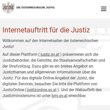
Zur
Zum
Hauptnavigation
Inhalt
DIE ÖSTERREICHISCHE JUSTIZ
[1]
[2]
Internetauftritt für die Justiz
Willkommen auf den Internetseiten der österreichischen
Justiz!
Auf dieser Plattform (
justiz.gv.at
) präsentieren sich die
Justizbehörden, die Gerichte, die Staatsanwaltschaften und
der Strafvollzug. Dazu gibt es ein breites Angebot an
Justizthemen und allgemeinen Informationen über die
Justiz. Für das digitale Online-Angebot der Justiz, die
digitalen Services, besuchen Sie bitte die Plattform von
JustizOnline (
justizonline.gv.at
). Und der Webauftritt des
Justizministeriums ist unter
bmj.gv.at
erreichbar.