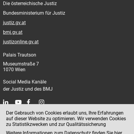
Die österreichische Justiz
Bundesministerium für Justiz
justiz.gv.at
bmj.gv.at
justizonline.gv.at
Palais Trautson
Museumstraße 7
1070 Wien
Social Media Kanäle
der Justiz und des BMJ
Der Gebrauch von Cookies erlaubt uns, Ihre Erfahrungen
Kontakt
auf dieser Website zu optimieren. Wir verwenden Cookies
zu Statistikzwecken und zur Qualitätssicherung
Impressum
Weitere Informationen zum Datenschutz finden Sie
hier
.