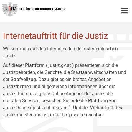
Zur
Zum
Hauptnavigation
Inhalt
DIE ÖSTERREICHISCHE JUSTIZ
[1]
[2]
Internetauftritt für die Justiz
Willkommen auf den Internetseiten der österreichischen
Justiz!
Auf dieser Plattform (
justiz.gv.at
) präsentieren sich die
Justizbehörden, die Gerichte, die Staatsanwaltschaften und
der Strafvollzug. Dazu gibt es ein breites Angebot an
Justizthemen und allgemeinen Informationen über die
Justiz. Für das digitale Online-Angebot der Justiz, die
digitalen Services, besuchen Sie bitte die Plattform von
JustizOnline (
justizonline.gv.at
). Und der Webauftritt des
Justizministeriums ist unter
bmj.gv.at
erreichbar.