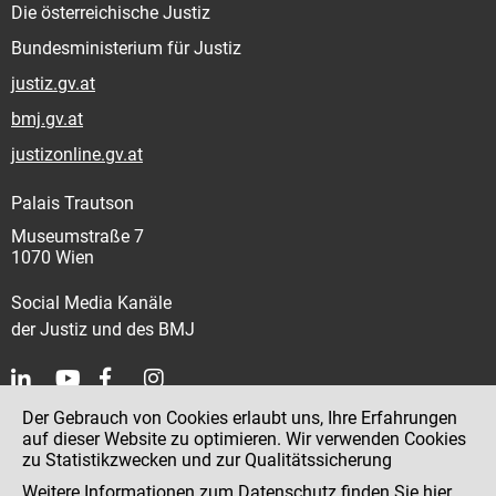
Die österreichische Justiz
Bundesministerium für Justiz
justiz.gv.at
bmj.gv.at
justizonline.gv.at
Palais Trautson
Museumstraße 7
1070 Wien
Social Media Kanäle
der Justiz und des BMJ
Der Gebrauch von Cookies erlaubt uns, Ihre Erfahrungen
Kontakt
auf dieser Website zu optimieren. Wir verwenden Cookies
zu Statistikzwecken und zur Qualitätssicherung
Impressum
Weitere Informationen zum Datenschutz finden Sie
hier
.