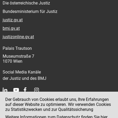
Die österreichische Justiz
Bundesministerium für Justiz
justiz.gv.at
bmj.gv.at
justizonline.gv.at
Palais Trautson
Museumstraße 7
1070 Wien
Social Media Kanäle
der Justiz und des BMJ
Der Gebrauch von Cookies erlaubt uns, Ihre Erfahrungen
Kontakt
auf dieser Website zu optimieren. Wir verwenden Cookies
zu Statistikzwecken und zur Qualitätssicherung
Impressum
Weitere Informationen zum Datenschutz finden Sie
hier
.