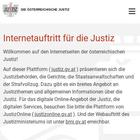
Zur
Zum
Hauptnavigation
Inhalt
DIE ÖSTERREICHISCHE JUSTIZ
[1]
[2]
Internetauftritt für die Justiz
Willkommen auf den Internetseiten der österreichischen
Justiz!
Auf dieser Plattform (
justiz.gv.at
) präsentieren sich die
Justizbehörden, die Gerichte, die Staatsanwaltschaften und
der Strafvollzug. Dazu gibt es ein breites Angebot an
Justizthemen und allgemeinen Informationen über die
Justiz. Für das digitale Online-Angebot der Justiz, die
digitalen Services, besuchen Sie bitte die Plattform von
JustizOnline (
justizonline.gv.at
). Und der Webauftritt des
Justizministeriums ist unter
bmj.gv.at
erreichbar.