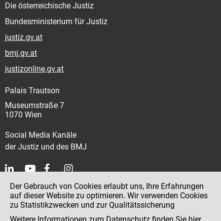
Die österreichische Justiz
Bundesministerium für Justiz
justiz.gv.at
bmj.gv.at
justizonline.gv.at
Palais Trautson
Museumstraße 7
1070 Wien
Social Media Kanäle
der Justiz und des BMJ
Der Gebrauch von Cookies erlaubt uns, Ihre Erfahrungen
Kontakt
auf dieser Website zu optimieren. Wir verwenden Cookies
zu Statistikzwecken und zur Qualitätssicherung
Impressum
Weitere Informationen zum Datenschutz finden Sie
hier
.