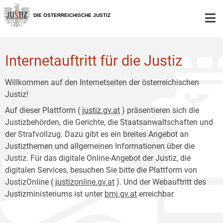
Zur
Zum
Hauptnavigation
Inhalt
DIE ÖSTERREICHISCHE JUSTIZ
[1]
[2]
Internetauftritt für die Justiz
Willkommen auf den Internetseiten der österreichischen
Justiz!
Auf dieser Plattform (
justiz.gv.at
) präsentieren sich die
Justizbehörden, die Gerichte, die Staatsanwaltschaften und
der Strafvollzug. Dazu gibt es ein breites Angebot an
Justizthemen und allgemeinen Informationen über die
Justiz. Für das digitale Online-Angebot der Justiz, die
digitalen Services, besuchen Sie bitte die Plattform von
JustizOnline (
justizonline.gv.at
). Und der Webauftritt des
Justizministeriums ist unter
bmj.gv.at
erreichbar.