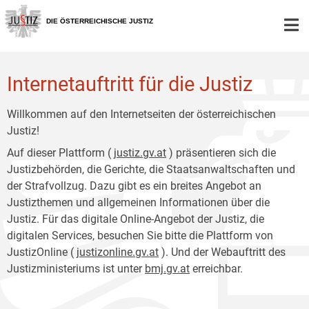
Zur
Zum
Hauptnavigation
Inhalt
DIE ÖSTERREICHISCHE JUSTIZ
[1]
[2]
Internetauftritt für die Justiz
Willkommen auf den Internetseiten der österreichischen
Justiz!
Auf dieser Plattform (
justiz.gv.at
) präsentieren sich die
Justizbehörden, die Gerichte, die Staatsanwaltschaften und
der Strafvollzug. Dazu gibt es ein breites Angebot an
Justizthemen und allgemeinen Informationen über die
Justiz. Für das digitale Online-Angebot der Justiz, die
digitalen Services, besuchen Sie bitte die Plattform von
JustizOnline (
justizonline.gv.at
). Und der Webauftritt des
Justizministeriums ist unter
bmj.gv.at
erreichbar.