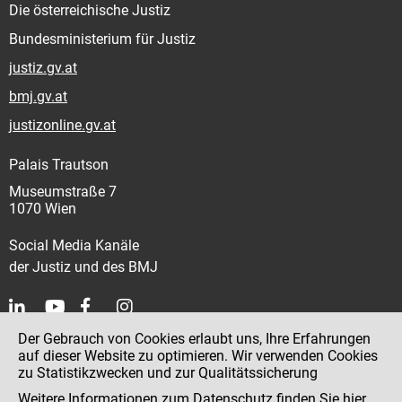
Die österreichische Justiz
Bundesministerium für Justiz
justiz.gv.at
bmj.gv.at
justizonline.gv.at
Palais Trautson
Museumstraße 7
1070 Wien
Social Media Kanäle
der Justiz und des BMJ
Der Gebrauch von Cookies erlaubt uns, Ihre Erfahrungen
Kontakt
auf dieser Website zu optimieren. Wir verwenden Cookies
zu Statistikzwecken und zur Qualitätssicherung
Impressum
Weitere Informationen zum Datenschutz finden Sie
hier
.