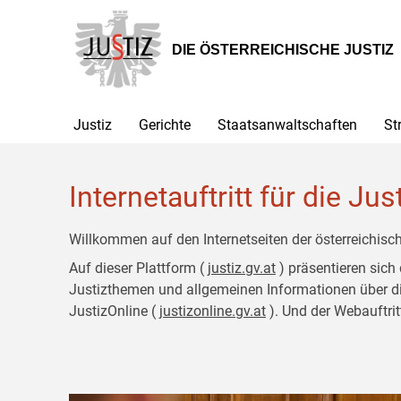
Zur
Zum
Hauptnavigation
Inhalt
[1]
[2]
DIE ÖSTERREICHISCHE JUSTIZ
Justiz
Gerichte
Staatsanwaltschaften
St
Internetauftritt für die Jus
Willkommen auf den Internetseiten der österreichisch
Auf dieser Plattform (
justiz.gv.at
) präsentieren sich
Justizthemen und allgemeinen Informationen über die J
JustizOnline (
justizonline.gv.at
). Und der Webauftrit