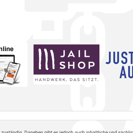
h zuständig. Daneben gibt es jedoch auch inhaltliche und sachli