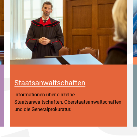
Staatsanwaltschaften
Informationen über einzelne
Staatsanwaltschaften, Oberstaatsanwaltschaften
und die Generalprokuratur.