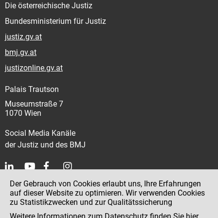
Die österreichische Justiz
Bundesministerium für Justiz
justiz.gv.at
bmj.gv.at
justizonline.gv.at
Palais Trautson
Museumstraße 7
1070 Wien
Social Media Kanäle
der Justiz und des BMJ
Der Gebrauch von Cookies erlaubt uns, Ihre Erfahrungen
Kontakt
auf dieser Website zu optimieren. Wir verwenden Cookies
zu Statistikzwecken und zur Qualitätssicherung
Impressum
Weitere Informationen zum Datenschutz finden Sie
hier
.