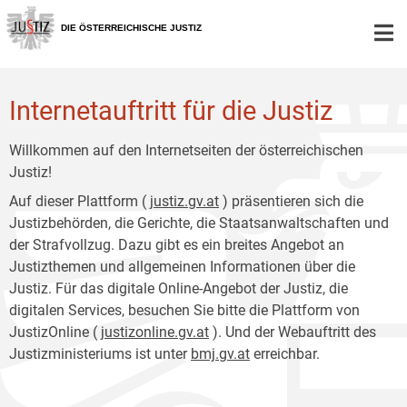
Zur
Zum
Hauptnavigation
Inhalt
DIE ÖSTERREICHISCHE JUSTIZ
[1]
[2]
Internetauftritt für die Justiz
Willkommen auf den Internetseiten der österreichischen
Justiz!
Auf dieser Plattform (
justiz.gv.at
) präsentieren sich die
Justizbehörden, die Gerichte, die Staatsanwaltschaften und
der Strafvollzug. Dazu gibt es ein breites Angebot an
Justizthemen und allgemeinen Informationen über die
Justiz. Für das digitale Online-Angebot der Justiz, die
digitalen Services, besuchen Sie bitte die Plattform von
JustizOnline (
justizonline.gv.at
). Und der Webauftritt des
Justizministeriums ist unter
bmj.gv.at
erreichbar.