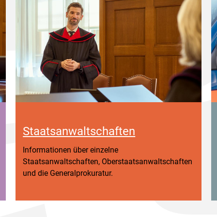
Staatsanwaltschaften
Informationen über einzelne
Staatsanwaltschaften, Oberstaatsanwaltschaften
und die Generalprokuratur.