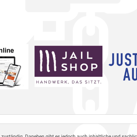
h zuständig. Daneben gibt es jedoch auch inhaltliche und sachli