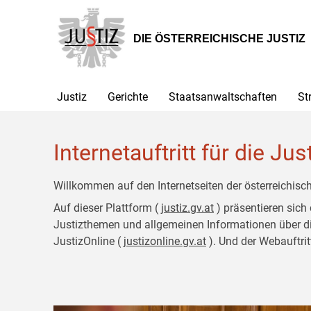
Zur
Zum
Hauptnavigation
Inhalt
[1]
[2]
DIE ÖSTERREICHISCHE JUSTIZ
Justiz
Gerichte
Staatsanwaltschaften
St
Internetauftritt für die Jus
Willkommen auf den Internetseiten der österreichisch
Auf dieser Plattform (
justiz.gv.at
) präsentieren sich
Justizthemen und allgemeinen Informationen über die J
JustizOnline (
justizonline.gv.at
). Und der Webauftrit