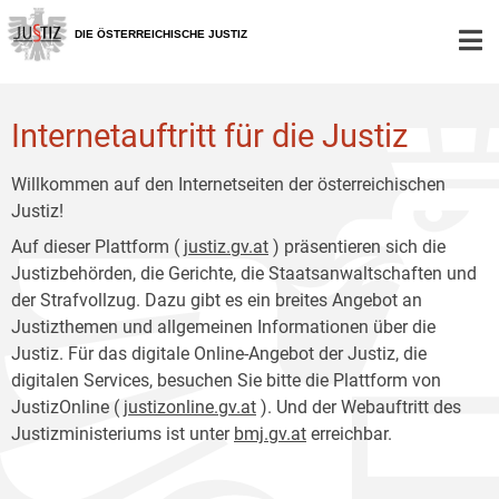
Zur
Zum
Hauptnavigation
Inhalt
DIE ÖSTERREICHISCHE JUSTIZ
[1]
[2]
Internetauftritt für die Justiz
Willkommen auf den Internetseiten der österreichischen
Justiz!
Auf dieser Plattform (
justiz.gv.at
) präsentieren sich die
Justizbehörden, die Gerichte, die Staatsanwaltschaften und
der Strafvollzug. Dazu gibt es ein breites Angebot an
Justizthemen und allgemeinen Informationen über die
Justiz. Für das digitale Online-Angebot der Justiz, die
digitalen Services, besuchen Sie bitte die Plattform von
JustizOnline (
justizonline.gv.at
). Und der Webauftritt des
Justizministeriums ist unter
bmj.gv.at
erreichbar.