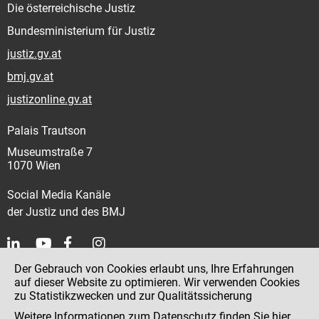
Die österreichische Justiz
Bundesministerium für Justiz
justiz.gv.at
bmj.gv.at
justizonline.gv.at
Palais Trautson
Museumstraße 7
1070 Wien
Social Media Kanäle
der Justiz und des BMJ
Der Gebrauch von Cookies erlaubt uns, Ihre Erfahrungen
Kontakt
auf dieser Website zu optimieren. Wir verwenden Cookies
zu Statistikzwecken und zur Qualitätssicherung
Impressum
Weitere Informationen zum Datenschutz finden Sie
hier
.