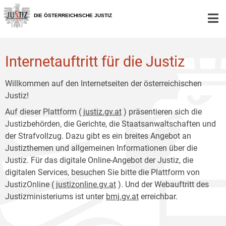
Zur
Zum
Hauptnavigation
Inhalt
DIE ÖSTERREICHISCHE JUSTIZ
[1]
[2]
Internetauftritt für die Justiz
Willkommen auf den Internetseiten der österreichischen
Justiz!
Auf dieser Plattform (
justiz.gv.at
) präsentieren sich die
Justizbehörden, die Gerichte, die Staatsanwaltschaften und
der Strafvollzug. Dazu gibt es ein breites Angebot an
Justizthemen und allgemeinen Informationen über die
Justiz. Für das digitale Online-Angebot der Justiz, die
digitalen Services, besuchen Sie bitte die Plattform von
JustizOnline (
justizonline.gv.at
). Und der Webauftritt des
Justizministeriums ist unter
bmj.gv.at
erreichbar.