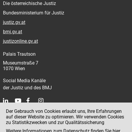
Die österreichische Justiz
Bundesministerium für Justiz
justiz.gv.at
bmj.gv.at
justizonline.gv.at
Palais Trautson
Museumstraße 7
1070 Wien
Social Media Kanäle
der Justiz und des BMJ
Der Gebrauch von Cookies erlaubt uns, Ihre Erfahrungen
Kontakt
auf dieser Website zu optimieren. Wir verwenden Cookies
zu Statistikzwecken und zur Qualitätssicherung
Impressum
Weitere Informationen zum Datenschutz finden Sie
hier
.