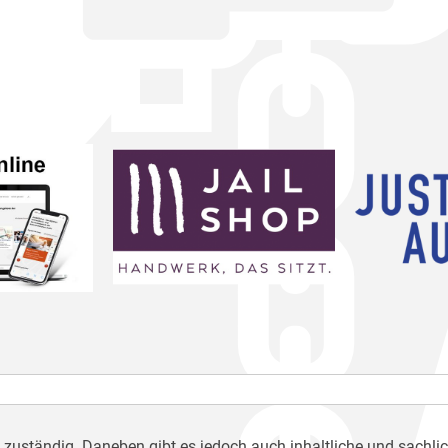
h zuständig. Daneben gibt es jedoch auch inhaltliche und sachli