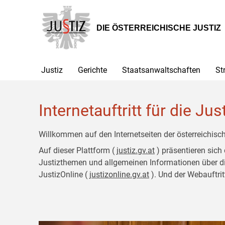
Zur
Zum
Hauptnavigation
Inhalt
[1]
[2]
DIE ÖSTERREICHISCHE JUSTIZ
Justiz
Gerichte
Staatsanwaltschaften
St
Internetauftritt für die Jus
Willkommen auf den Internetseiten der österreichisch
Auf dieser Plattform (
justiz.gv.at
) präsentieren sich
Justizthemen und allgemeinen Informationen über die J
JustizOnline (
justizonline.gv.at
). Und der Webauftrit