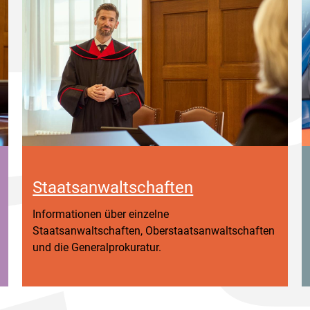
Staatsanwaltschaften
Informationen über einzelne
Staatsanwaltschaften, Oberstaatsanwaltschaften
und die Generalprokuratur.