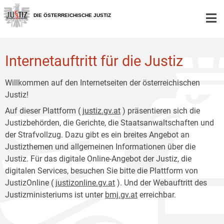
Zur
Zum
Hauptnavigation
Inhalt
DIE ÖSTERREICHISCHE JUSTIZ
[1]
[2]
Internetauftritt für die Justiz
Willkommen auf den Internetseiten der österreichischen
Justiz!
Auf dieser Plattform (
justiz.gv.at
) präsentieren sich die
Justizbehörden, die Gerichte, die Staatsanwaltschaften und
der Strafvollzug. Dazu gibt es ein breites Angebot an
Justizthemen und allgemeinen Informationen über die
Justiz. Für das digitale Online-Angebot der Justiz, die
digitalen Services, besuchen Sie bitte die Plattform von
JustizOnline (
justizonline.gv.at
). Und der Webauftritt des
Justizministeriums ist unter
bmj.gv.at
erreichbar.