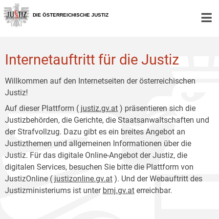
Zur
Zum
Hauptnavigation
Inhalt
DIE ÖSTERREICHISCHE JUSTIZ
[1]
[2]
Internetauftritt für die Justiz
Willkommen auf den Internetseiten der österreichischen
Justiz!
Auf dieser Plattform (
justiz.gv.at
) präsentieren sich die
Justizbehörden, die Gerichte, die Staatsanwaltschaften und
der Strafvollzug. Dazu gibt es ein breites Angebot an
Justizthemen und allgemeinen Informationen über die
Justiz. Für das digitale Online-Angebot der Justiz, die
digitalen Services, besuchen Sie bitte die Plattform von
JustizOnline (
justizonline.gv.at
). Und der Webauftritt des
Justizministeriums ist unter
bmj.gv.at
erreichbar.