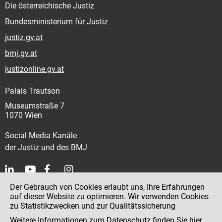
Die österreichische Justiz
Bundesministerium für Justiz
justiz.gv.at
bmj.gv.at
justizonline.gv.at
Palais Trautson
Museumstraße 7
1070 Wien
Social Media Kanäle
der Justiz und des BMJ
Der Gebrauch von Cookies erlaubt uns, Ihre Erfahrungen
Kontakt
auf dieser Website zu optimieren. Wir verwenden Cookies
zu Statistikzwecken und zur Qualitätssicherung
Impressum
Weitere Informationen zum Datenschutz finden Sie
hier
.