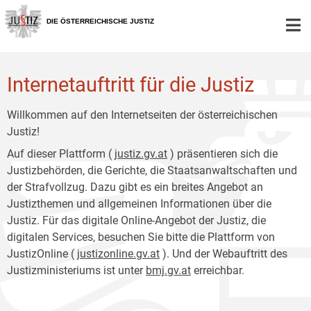
Zur
Zum
Hauptnavigation
Inhalt
DIE ÖSTERREICHISCHE JUSTIZ
[1]
[2]
Internetauftritt für die Justiz
Willkommen auf den Internetseiten der österreichischen
Justiz!
Auf dieser Plattform (
justiz.gv.at
) präsentieren sich die
Justizbehörden, die Gerichte, die Staatsanwaltschaften und
der Strafvollzug. Dazu gibt es ein breites Angebot an
Justizthemen und allgemeinen Informationen über die
Justiz. Für das digitale Online-Angebot der Justiz, die
digitalen Services, besuchen Sie bitte die Plattform von
JustizOnline (
justizonline.gv.at
). Und der Webauftritt des
Justizministeriums ist unter
bmj.gv.at
erreichbar.