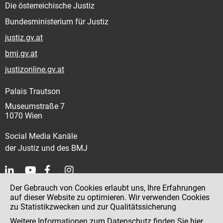
Die österreichische Justiz
Bundesministerium für Justiz
justiz.gv.at
bmj.gv.at
justizonline.gv.at
Palais Trautson
Museumstraße 7
1070 Wien
Social Media Kanäle
der Justiz und des BMJ
Der Gebrauch von Cookies erlaubt uns, Ihre Erfahrungen
Kontakt
auf dieser Website zu optimieren. Wir verwenden Cookies
zu Statistikzwecken und zur Qualitätssicherung
Impressum
Weitere Informationen zum Datenschutz finden Sie
hier
.