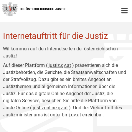
Zur
Zum
Hauptnavigation
Inhalt
DIE ÖSTERREICHISCHE JUSTIZ
[1]
[2]
Internetauftritt für die Justiz
Willkommen auf den Internetseiten der österreichischen
Justiz!
Auf dieser Plattform (
justiz.gv.at
) präsentieren sich die
Justizbehörden, die Gerichte, die Staatsanwaltschaften und
der Strafvollzug. Dazu gibt es ein breites Angebot an
Justizthemen und allgemeinen Informationen über die
Justiz. Für das digitale Online-Angebot der Justiz, die
digitalen Services, besuchen Sie bitte die Plattform von
JustizOnline (
justizonline.gv.at
). Und der Webauftritt des
Justizministeriums ist unter
bmj.gv.at
erreichbar.