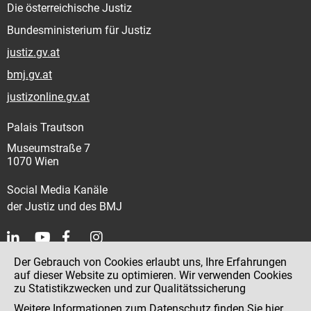
Die österreichische Justiz
Bundesministerium für Justiz
justiz.gv.at
bmj.gv.at
justizonline.gv.at
Palais Trautson
Museumstraße 7
1070 Wien
Social Media Kanäle
der Justiz und des BMJ
Der Gebrauch von Cookies erlaubt uns, Ihre Erfahrungen
Kontakt
auf dieser Website zu optimieren. Wir verwenden Cookies
zu Statistikzwecken und zur Qualitätssicherung
Impressum
Weitere Informationen zum Datenschutz finden Sie
hier
.