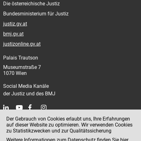
Die österreichische Justiz
Bundesministerium für Justiz
justiz.gv.at
bmj.gv.at
justizonline.gv.at
Palais Trautson
Museumstraße 7
1070 Wien
Social Media Kanäle
der Justiz und des BMJ
Der Gebrauch von Cookies erlaubt uns, Ihre Erfahrungen
Kontakt
auf dieser Website zu optimieren. Wir verwenden Cookies
zu Statistikzwecken und zur Qualitätssicherung
Impressum
Weitere Informationen zum Datenschutz finden Sie
hier
.