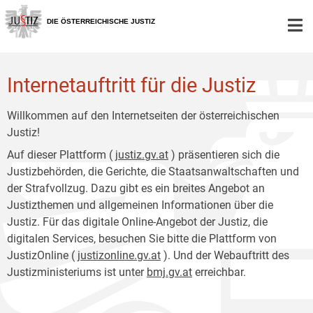
Zur
Zum
Hauptnavigation
Inhalt
DIE ÖSTERREICHISCHE JUSTIZ
[1]
[2]
Internetauftritt für die Justiz
Willkommen auf den Internetseiten der österreichischen
Justiz!
Auf dieser Plattform (
justiz.gv.at
) präsentieren sich die
Justizbehörden, die Gerichte, die Staatsanwaltschaften und
der Strafvollzug. Dazu gibt es ein breites Angebot an
Justizthemen und allgemeinen Informationen über die
Justiz. Für das digitale Online-Angebot der Justiz, die
digitalen Services, besuchen Sie bitte die Plattform von
JustizOnline (
justizonline.gv.at
). Und der Webauftritt des
Justizministeriums ist unter
bmj.gv.at
erreichbar.