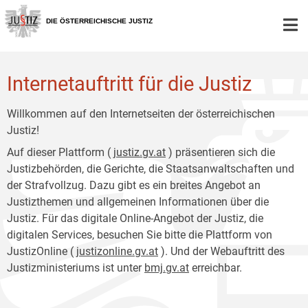
Zur
Zum
Hauptnavigation
Inhalt
DIE ÖSTERREICHISCHE JUSTIZ
[1]
[2]
Internetauftritt für die Justiz
Willkommen auf den Internetseiten der österreichischen
Justiz!
Auf dieser Plattform (
justiz.gv.at
) präsentieren sich die
Justizbehörden, die Gerichte, die Staatsanwaltschaften und
der Strafvollzug. Dazu gibt es ein breites Angebot an
Justizthemen und allgemeinen Informationen über die
Justiz. Für das digitale Online-Angebot der Justiz, die
digitalen Services, besuchen Sie bitte die Plattform von
JustizOnline (
justizonline.gv.at
). Und der Webauftritt des
Justizministeriums ist unter
bmj.gv.at
erreichbar.