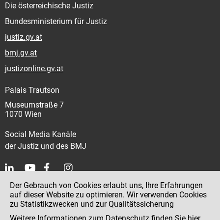
Die österreichische Justiz
Bundesministerium für Justiz
justiz.gv.at
bmj.gv.at
justizonline.gv.at
Palais Trautson
Museumstraße 7
1070 Wien
Social Media Kanäle
der Justiz und des BMJ
Der Gebrauch von Cookies erlaubt uns, Ihre Erfahrungen
Kontakt
auf dieser Website zu optimieren. Wir verwenden Cookies
zu Statistikzwecken und zur Qualitätssicherung
Impressum
Weitere Informationen zum Datenschutz finden Sie
hier
.