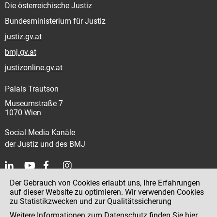
Die österreichische Justiz
Bundesministerium für Justiz
justiz.gv.at
bmj.gv.at
justizonline.gv.at
Palais Trautson
Museumstraße 7
1070 Wien
Social Media Kanäle
der Justiz und des BMJ
Der Gebrauch von Cookies erlaubt uns, Ihre Erfahrungen
Kontakt
auf dieser Website zu optimieren. Wir verwenden Cookies
zu Statistikzwecken und zur Qualitätssicherung
Impressum
Weitere Informationen zum Datenschutz finden Sie
hier
.