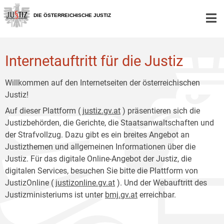
Zur
Zum
Hauptnavigation
Inhalt
DIE ÖSTERREICHISCHE JUSTIZ
[1]
[2]
Internetauftritt für die Justiz
Willkommen auf den Internetseiten der österreichischen
Justiz!
Auf dieser Plattform (
justiz.gv.at
) präsentieren sich die
Justizbehörden, die Gerichte, die Staatsanwaltschaften und
der Strafvollzug. Dazu gibt es ein breites Angebot an
Justizthemen und allgemeinen Informationen über die
Justiz. Für das digitale Online-Angebot der Justiz, die
digitalen Services, besuchen Sie bitte die Plattform von
JustizOnline (
justizonline.gv.at
). Und der Webauftritt des
Justizministeriums ist unter
bmj.gv.at
erreichbar.