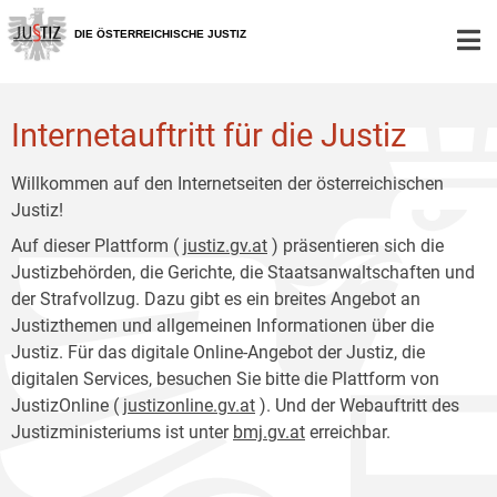
Zur
Zum
Hauptnavigation
Inhalt
DIE ÖSTERREICHISCHE JUSTIZ
[1]
[2]
Internetauftritt für die Justiz
Willkommen auf den Internetseiten der österreichischen
Justiz!
Auf dieser Plattform (
justiz.gv.at
) präsentieren sich die
Justizbehörden, die Gerichte, die Staatsanwaltschaften und
der Strafvollzug. Dazu gibt es ein breites Angebot an
Justizthemen und allgemeinen Informationen über die
Justiz. Für das digitale Online-Angebot der Justiz, die
digitalen Services, besuchen Sie bitte die Plattform von
JustizOnline (
justizonline.gv.at
). Und der Webauftritt des
Justizministeriums ist unter
bmj.gv.at
erreichbar.