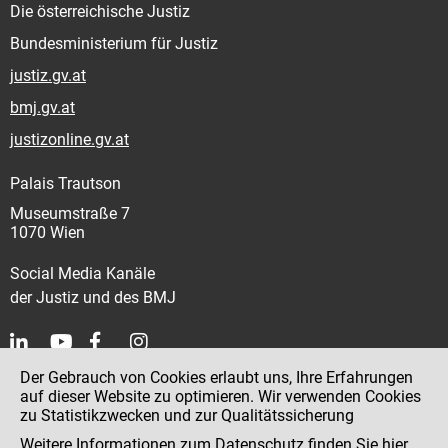
Die österreichische Justiz
Bundesministerium für Justiz
justiz.gv.at
bmj.gv.at
justizonline.gv.at
Palais Trautson
Museumstraße 7
1070 Wien
Social Media Kanäle
der Justiz und des BMJ
Der Gebrauch von Cookies erlaubt uns, Ihre Erfahrungen
Kontakt
auf dieser Website zu optimieren. Wir verwenden Cookies
zu Statistikzwecken und zur Qualitätssicherung
Impressum
Weitere Informationen zum Datenschutz finden Sie
hier
.