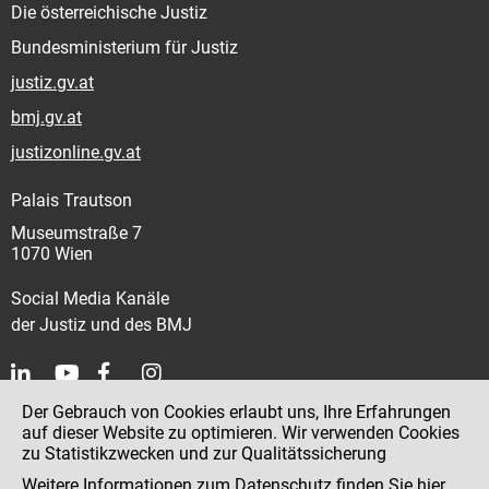
Die österreichische Justiz
Bundesministerium für Justiz
justiz.gv.at
bmj.gv.at
justizonline.gv.at
Palais Trautson
Museumstraße 7
1070 Wien
Social Media Kanäle
der Justiz und des BMJ
Der Gebrauch von Cookies erlaubt uns, Ihre Erfahrungen
Kontakt
auf dieser Website zu optimieren. Wir verwenden Cookies
zu Statistikzwecken und zur Qualitätssicherung
Impressum
Weitere Informationen zum Datenschutz finden Sie
hier
.