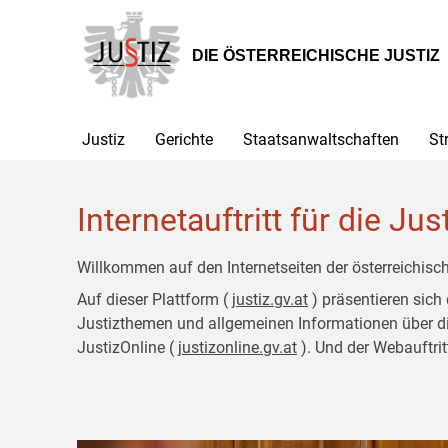
Zur
Zum
Hauptnavigation
Inhalt
[1]
[2]
DIE ÖSTERREICHISCHE JUSTIZ
Justiz
Gerichte
Staatsanwaltschaften
St
Internetauftritt für die Jus
Willkommen auf den Internetseiten der österreichisch
Auf dieser Plattform (
justiz.gv.at
) präsentieren sich
Justizthemen und allgemeinen Informationen über die J
JustizOnline (
justizonline.gv.at
). Und der Webauftrit