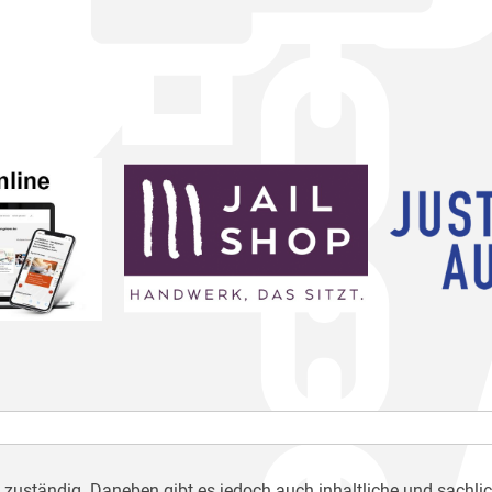
h zuständig. Daneben gibt es jedoch auch inhaltliche und sachli