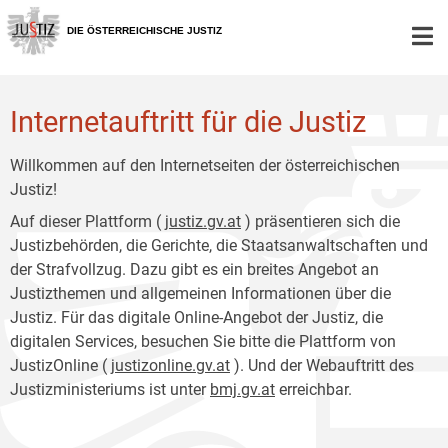
Zur
Zum
Hauptnavigation
Inhalt
DIE ÖSTERREICHISCHE JUSTIZ
[1]
[2]
Internetauftritt für die Justiz
Willkommen auf den Internetseiten der österreichischen
Justiz!
Auf dieser Plattform (
justiz.gv.at
) präsentieren sich die
Justizbehörden, die Gerichte, die Staatsanwaltschaften und
der Strafvollzug. Dazu gibt es ein breites Angebot an
Justizthemen und allgemeinen Informationen über die
Justiz. Für das digitale Online-Angebot der Justiz, die
digitalen Services, besuchen Sie bitte die Plattform von
JustizOnline (
justizonline.gv.at
). Und der Webauftritt des
Justizministeriums ist unter
bmj.gv.at
erreichbar.