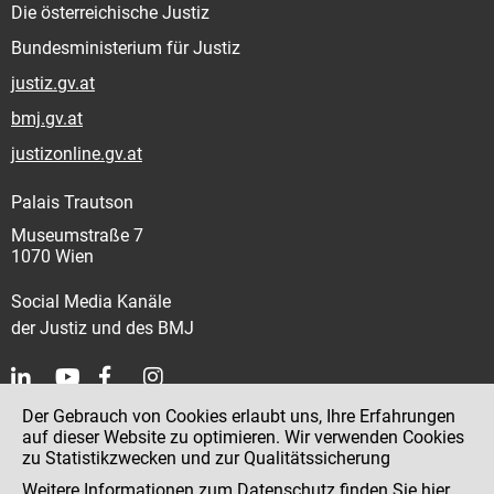
Die österreichische Justiz
Bundesministerium für Justiz
justiz.gv.at
bmj.gv.at
justizonline.gv.at
Palais Trautson
Museumstraße 7
1070 Wien
Social Media Kanäle
der Justiz und des BMJ
Der Gebrauch von Cookies erlaubt uns, Ihre Erfahrungen
Kontakt
auf dieser Website zu optimieren. Wir verwenden Cookies
zu Statistikzwecken und zur Qualitätssicherung
Impressum
Weitere Informationen zum Datenschutz finden Sie
hier
.