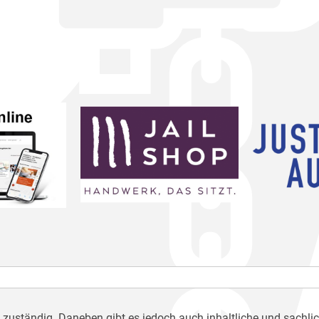
h zuständig. Daneben gibt es jedoch auch inhaltliche und sachli