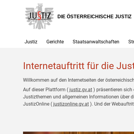
Zur
Zum
Hauptnavigation
Inhalt
[1]
[2]
DIE ÖSTERREICHISCHE JUSTIZ
Justiz
Gerichte
Staatsanwaltschaften
St
Internetauftritt für die Jus
Willkommen auf den Internetseiten der österreichisch
Auf dieser Plattform (
justiz.gv.at
) präsentieren sich
Justizthemen und allgemeinen Informationen über die J
JustizOnline (
justizonline.gv.at
). Und der Webauftrit