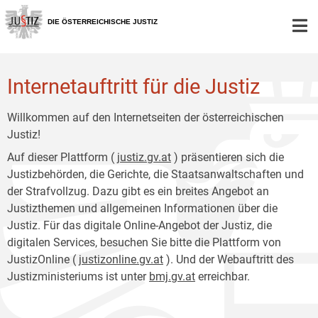
Zur
Zum
Hauptnavigation
Inhalt
DIE ÖSTERREICHISCHE JUSTIZ
[1]
[2]
Internetauftritt für die Justiz
Willkommen auf den Internetseiten der österreichischen
Justiz!
Auf dieser Plattform (
justiz.gv.at
) präsentieren sich die
Justizbehörden, die Gerichte, die Staatsanwaltschaften und
der Strafvollzug. Dazu gibt es ein breites Angebot an
Justizthemen und allgemeinen Informationen über die
Justiz. Für das digitale Online-Angebot der Justiz, die
digitalen Services, besuchen Sie bitte die Plattform von
JustizOnline (
justizonline.gv.at
). Und der Webauftritt des
Justizministeriums ist unter
bmj.gv.at
erreichbar.