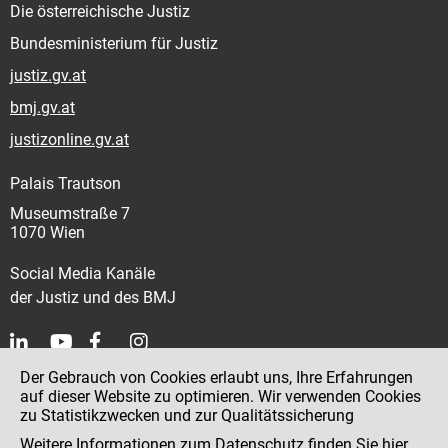
Die österreichische Justiz
Bundesministerium für Justiz
justiz.gv.at
bmj.gv.at
justizonline.gv.at
Palais Trautson
Museumstraße 7
1070 Wien
Social Media Kanäle
der Justiz und des BMJ
Der Gebrauch von Cookies erlaubt uns, Ihre Erfahrungen
Kontakt
auf dieser Website zu optimieren. Wir verwenden Cookies
zu Statistikzwecken und zur Qualitätssicherung
Impressum
Weitere Informationen zum Datenschutz finden Sie
hier
.