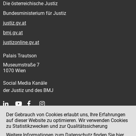
Die österreichische Justiz
Bundesministerium für Justiz
justiz.gv.at
bmj.gv.at
justizonline.gv.at
Palais Trautson
Museumstraße 7
1070 Wien
Social Media Kanäle
der Justiz und des BMJ
Der Gebrauch von Cookies erlaubt uns, Ihre Erfahrungen
Kontakt
auf dieser Website zu optimieren. Wir verwenden Cookies
zu Statistikzwecken und zur Qualitätssicherung
Impressum
Weitere Informationen zum Datenschutz finden Sie
hier
.