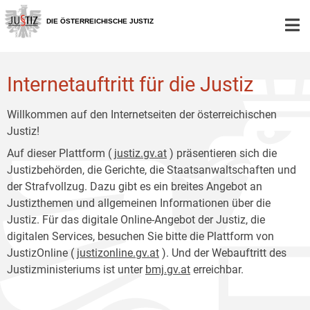
Zur
Zum
Hauptnavigation
Inhalt
DIE ÖSTERREICHISCHE JUSTIZ
[1]
[2]
Internetauftritt für die Justiz
Willkommen auf den Internetseiten der österreichischen
Justiz!
Auf dieser Plattform (
justiz.gv.at
) präsentieren sich die
Justizbehörden, die Gerichte, die Staatsanwaltschaften und
der Strafvollzug. Dazu gibt es ein breites Angebot an
Justizthemen und allgemeinen Informationen über die
Justiz. Für das digitale Online-Angebot der Justiz, die
digitalen Services, besuchen Sie bitte die Plattform von
JustizOnline (
justizonline.gv.at
). Und der Webauftritt des
Justizministeriums ist unter
bmj.gv.at
erreichbar.