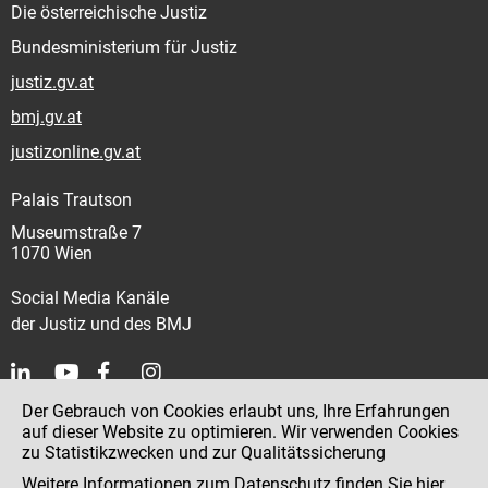
Die österreichische Justiz
Bundesministerium für Justiz
justiz.gv.at
bmj.gv.at
justizonline.gv.at
Palais Trautson
Museumstraße 7
1070 Wien
Social Media Kanäle
der Justiz und des BMJ
Der Gebrauch von Cookies erlaubt uns, Ihre Erfahrungen
Kontakt
auf dieser Website zu optimieren. Wir verwenden Cookies
zu Statistikzwecken und zur Qualitätssicherung
Impressum
Weitere Informationen zum Datenschutz finden Sie
hier
.