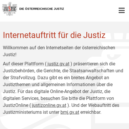
Zur
Zum
Hauptnavigation
Inhalt
DIE ÖSTERREICHISCHE JUSTIZ
[1]
[2]
Internetauftritt für die Justiz
Willkommen auf den Internetseiten der österreichischen
Justiz!
Auf dieser Plattform (
justiz.gv.at
) präsentieren sich die
Justizbehörden, die Gerichte, die Staatsanwaltschaften und
der Strafvollzug. Dazu gibt es ein breites Angebot an
Justizthemen und allgemeinen Informationen über die
Justiz. Für das digitale Online-Angebot der Justiz, die
digitalen Services, besuchen Sie bitte die Plattform von
JustizOnline (
justizonline.gv.at
). Und der Webauftritt des
Justizministeriums ist unter
bmj.gv.at
erreichbar.