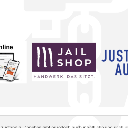
h zuständig. Daneben gibt es jedoch auch inhaltliche und sachli