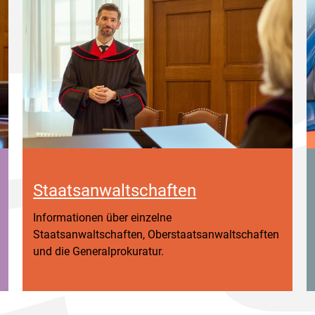
Staatsanwaltschaften
Informationen über einzelne
Staatsanwaltschaften, Oberstaatsanwaltschaften
und die Generalprokuratur.