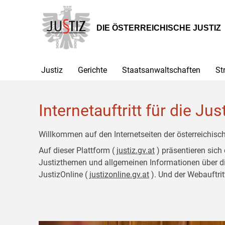
Zur
Zum
Hauptnavigation
Inhalt
[1]
[2]
DIE ÖSTERREICHISCHE JUSTIZ
Justiz
Gerichte
Staatsanwaltschaften
St
Internetauftritt für die Jus
Willkommen auf den Internetseiten der österreichisch
Auf dieser Plattform (
justiz.gv.at
) präsentieren sich
Justizthemen und allgemeinen Informationen über die J
JustizOnline (
justizonline.gv.at
). Und der Webauftrit