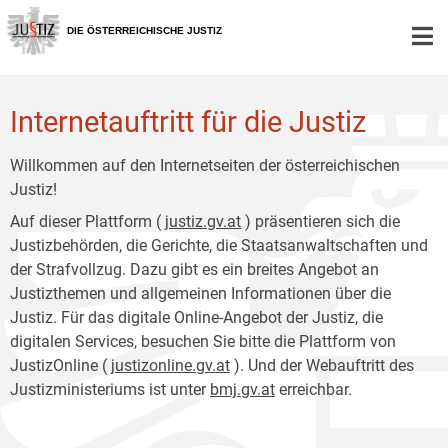
Zur
Zum
Hauptnavigation
Inhalt
DIE ÖSTERREICHISCHE JUSTIZ
[1]
[2]
Internetauftritt für die Justiz
Willkommen auf den Internetseiten der österreichischen
Justiz!
Auf dieser Plattform (
justiz.gv.at
) präsentieren sich die
Justizbehörden, die Gerichte, die Staatsanwaltschaften und
der Strafvollzug. Dazu gibt es ein breites Angebot an
Justizthemen und allgemeinen Informationen über die
Justiz. Für das digitale Online-Angebot der Justiz, die
digitalen Services, besuchen Sie bitte die Plattform von
JustizOnline (
justizonline.gv.at
). Und der Webauftritt des
Justizministeriums ist unter
bmj.gv.at
erreichbar.