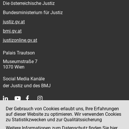
Die österreichische Justiz
Bundesministerium für Justiz
justiz.gv.at
bmj.gv.at
justizonline.gv.at
Palais Trautson
Museumstraße 7
1070 Wien
Social Media Kanäle
der Justiz und des BMJ
Der Gebrauch von Cookies erlaubt uns, Ihre Erfahrungen
Kontakt
auf dieser Website zu optimieren. Wir verwenden Cookies
zu Statistikzwecken und zur Qualitätssicherung
Impressum
Weitere Informationen zum Datenschutz finden Sie
hier
.